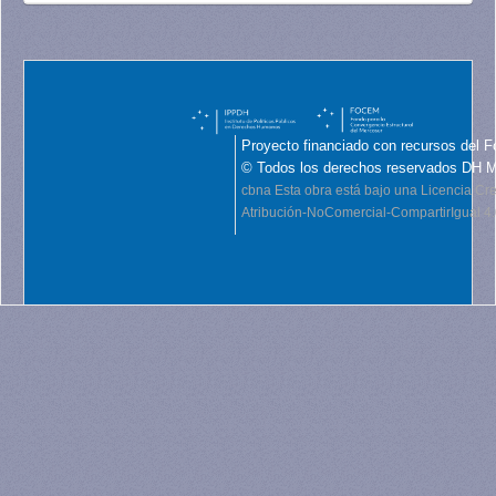
Proyecto financiado con recursos del F
© Todos los derechos reservados DH 
cbna
Esta obra está bajo una Licencia C
Atribución-NoComercial-CompartirIgual 4.0