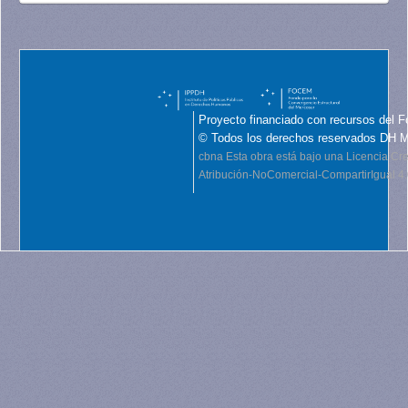
Proyecto financiado con recursos del F
© Todos los derechos reservados DH 
cbna
Esta obra está bajo una Licencia C
Atribución-NoComercial-CompartirIgual 4.0