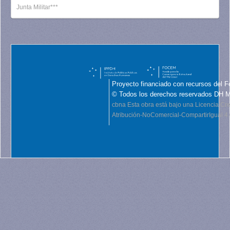
Junta Militar***
Proyecto financiado con recursos del F
© Todos los derechos reservados DH 
cbna
Esta obra está bajo una Licencia C
Atribución-NoComercial-CompartirIgual 4.0