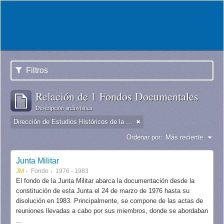
Filtros
Relación de 1 Fondos Documentales
Descripción archivística
Dirección de Estudios Históricos de la Fuerza Aérea
Ordenar por:
Más reciente
Junta Militar
JM
Fondo
1976 - 1983
El fondo de la Junta Militar abarca la documentación desde la
constitución de esta Junta el 24 de marzo de 1976 hasta su
disolución en 1983. Principalmente, se compone de las actas de
reuniones llevadas a cabo por sus miembros, donde se abordaban
...