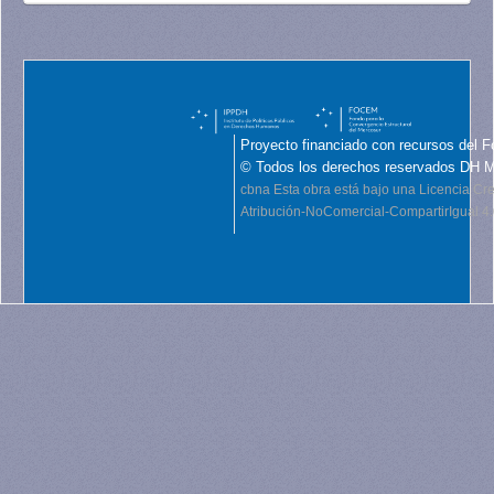
Proyecto financiado con recursos del F
© Todos los derechos reservados DH 
cbna
Esta obra está bajo una Licencia C
Atribución-NoComercial-CompartirIgual 4.0