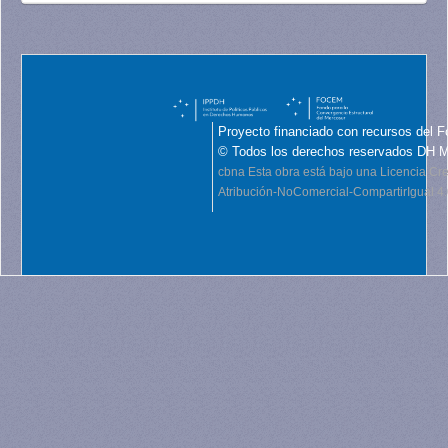
Proyecto financiado con recursos del F
© Todos los derechos reservados DH 
cbna
Esta obra está bajo una Licencia C
Atribución-NoComercial-CompartirIgual 4.0