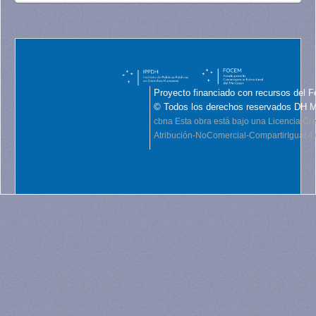
Proyecto financiado con recursos del F
© Todos los derechos reservados DH 
cbna
Esta obra está bajo una Licencia C
Atribución-NoComercial-CompartirIgual 4.0