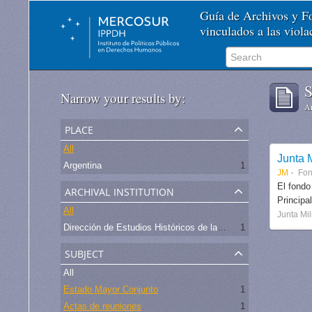
Guía de Archivos y 
vinculados a las viol
S
Narrow your results by:
Ar
place
All
Junta M
Argentina
1
JM
Fo
archival institution
El fondo
Principa
All
Junta Mil
Dirección de Estudios Históricos de la Fuerza Aérea
1
subject
All
Estado Mayor Conjunto
1
Actas de reuniones
1