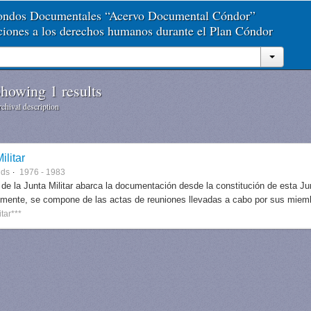
Fondos Documentales “Acervo Documental Cóndor”
aciones a los derechos humanos durante el Plan Cóndor
howing 1 results
chival description
ilitar
nds
1976 - 1983
 de la Junta Militar abarca la documentación desde la constitución de esta J
lmente, se compone de las actas de reuniones llevadas a cabo por sus miem
itar***