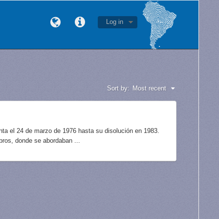
Log in
Sort by:
Most recent
unta el 24 de marzo de 1976 hasta su disolución en 1983.
bros, donde se abordaban ...