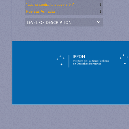
"Lucha contra la subversión"
1
Fuerzas Armadas
1
level of description