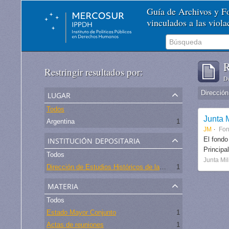
Guía de Archivos y 
vinculados a las viol
R
Restringir resultados por:
De
lugar
Todos
Junta M
Argentina
1
JM
Fo
institución depositaria
El fondo
Principa
Todos
Junta Mil
Dirección de Estudios Históricos de la Fuerza Aérea
1
materia
Todos
Estado Mayor Conjunto
1
Actas de reuniones
1