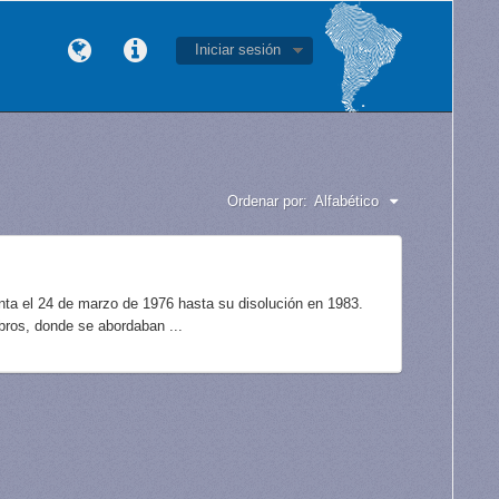
Iniciar sesión
Ordenar por:
Alfabético
unta el 24 de marzo de 1976 hasta su disolución en 1983.
bros, donde se abordaban ...