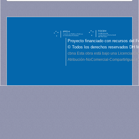
Proyecto financiado con recursos del F
© Todos los derechos reservados DH 
cbna
Esta obra está bajo una Licencia C
Atribución-NoComercial-CompartirIgual 4.0