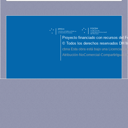
Proyecto financiado con recursos del F
© Todos los derechos reservados DH 
cbna
Esta obra está bajo una Licencia C
Atribución-NoComercial-CompartirIgual 4.0