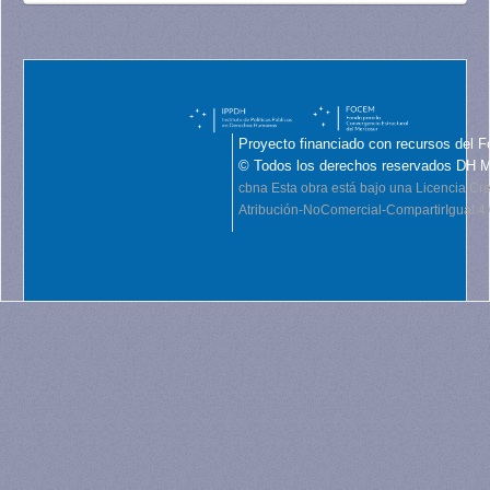
Proyecto financiado con recursos del F
© Todos los derechos reservados DH 
cbna
Esta obra está bajo una Licencia C
Atribución-NoComercial-CompartirIgual 4.0