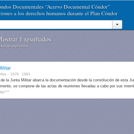
Fondos Documentales “Acervo Documental Cóndor”
aciones a los derechos humanos durante el Plan Cóndor
ostrar 1 resultados
scrição arquivística
ilitar
ndos
1976 - 1983
 de la Junta Militar abarca la documentación desde la constitución de esta J
lmente, se compone de las actas de reuniones llevadas a cabo por sus miem
itar***