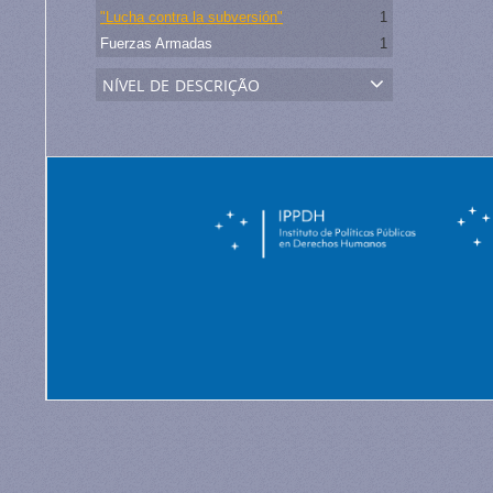
"Lucha contra la subversión"
1
Fuerzas Armadas
1
nível de descrição