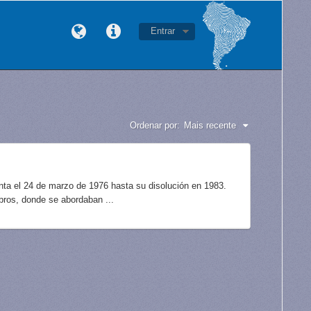
Entrar
Ordenar por:
Mais recente
unta el 24 de marzo de 1976 hasta su disolución en 1983.
bros, donde se abordaban ...