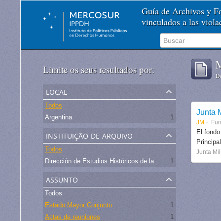
Guía de Archivos y 
vinculados a las viol
M
Limite os seus resultados por:
De
local
Todos
Junta M
Argentina
1
JM
Fu
instituição de arquivo
El fondo
Principa
Todos
Junta Mil
Dirección de Estudios Históricos de la Fuerza Aérea
1
assunto
Todos
Estado Mayor Conjunto
1
Actas de reuniones
1