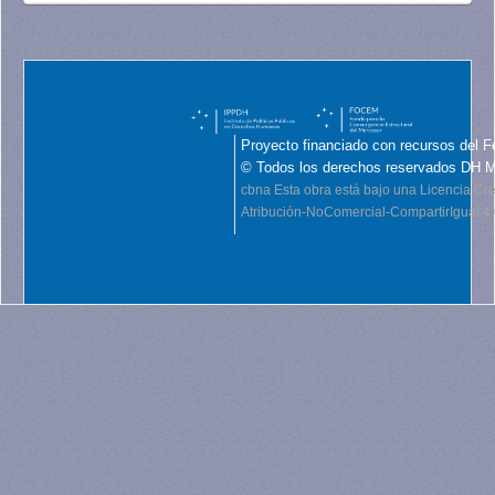
Proyecto financiado con recursos del F
© Todos los derechos reservados DH 
cbna
Esta obra está bajo una Licencia C
Atribución-NoComercial-CompartirIgual 4.0