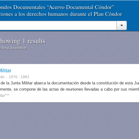
Fondos Documentales “Acervo Documental Cóndor”
aciones a los derechos humanos durante el Plan Cóndor
howing 1 results
chival description
ilitar
nds
1976 - 1983
 de la Junta Militar abarca la documentación desde la constitución de esta J
lmente, se compone de las actas de reuniones llevadas a cabo por sus miem
itar***