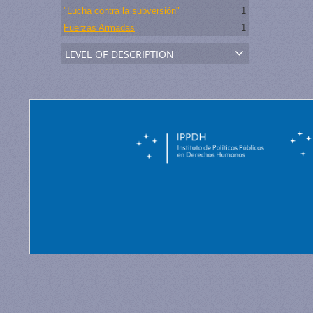
"Lucha contra la subversión"
1
Fuerzas Armadas
1
level of description