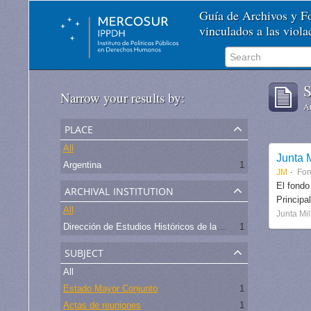
Guía de Archivos y 
vinculados a las viol
S
Narrow your results by:
Ar
place
All
Junta M
Argentina
1
JM
Fo
archival institution
El fondo
Principa
All
Junta Mil
Dirección de Estudios Históricos de la Fuerza Aérea
1
subject
All
Estado Mayor Conjunto
1
Actas de reuniones
1