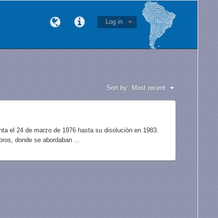
Log in
Sort by:
Most recent
unta el 24 de marzo de 1976 hasta su disolución en 1983.
bros, donde se abordaban ...