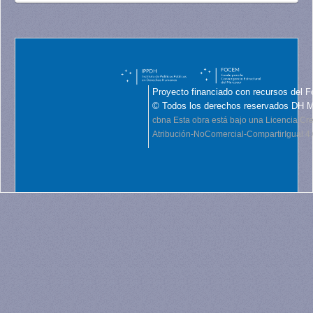
Proyecto financiado con recursos del F
© Todos los derechos reservados DH 
cbna
Esta obra está bajo una Licencia C
Atribución-NoComercial-CompartirIgual 4.0