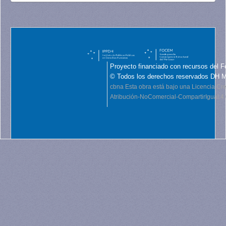
Proyecto financiado con recursos del F
© Todos los derechos reservados DH 
cbna
Esta obra está bajo una Licencia C
Atribución-NoComercial-CompartirIgual 4.0