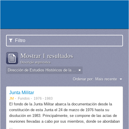
Filtro
Mostrar 1 resultados
Descrição arquivística
Dirección de Estudios Históricos de la Fuerza Aérea
Ordenar por:
Mais recente
Junta Militar
JM
Fundos
1976 - 1983
El fondo de la Junta Militar abarca la documentación desde la
constitución de esta Junta el 24 de marzo de 1976 hasta su
disolución en 1983. Principalmente, se compone de las actas de
reuniones llevadas a cabo por sus miembros, donde se abordaban
...