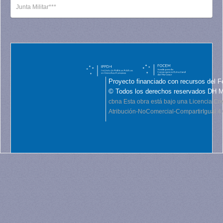
Junta Militar***
Proyecto financiado con recursos del F
© Todos los derechos reservados DH 
cbna
Esta obra está bajo una Licencia C
Atribución-NoComercial-CompartirIgual 4.0