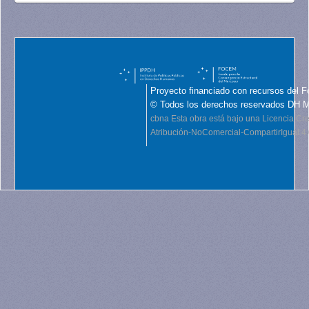
Proyecto financiado con recursos del F
© Todos los derechos reservados DH 
cbna
Esta obra está bajo una Licencia C
Atribución-NoComercial-CompartirIgual 4.0