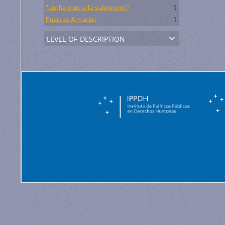
"Lucha contra la subversión"
1
Fuerzas Armadas
1
level of description