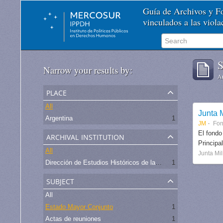
Guía de Archivos y 
vinculados a las viol
S
Narrow your results by:
Ar
place
All
Junta M
Argentina
1
JM
Fo
archival institution
El fondo
Principa
All
Junta Mil
Dirección de Estudios Históricos de la Fuerza Aérea
1
subject
All
Estado Mayor Conjunto
1
Actas de reuniones
1