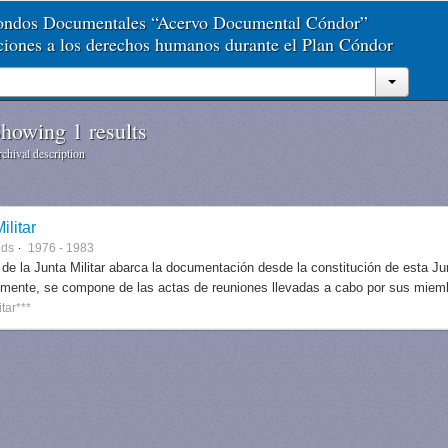
Fondos Documentales “Acervo Documental Cóndor”
aciones a los derechos humanos durante el Plan Cóndor
howing 1 results
chival description
ilitar
nds
1976 - 1983
 de la Junta Militar abarca la documentación desde la constitución de esta J
lmente, se compone de las actas de reuniones llevadas a cabo por sus miem
itar***