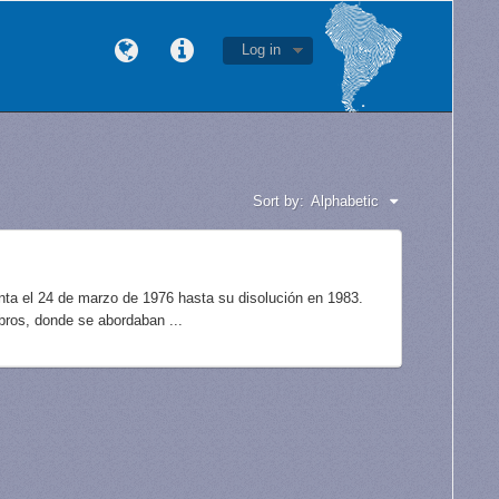
Log in
Sort by:
Alphabetic
unta el 24 de marzo de 1976 hasta su disolución en 1983.
bros, donde se abordaban ...