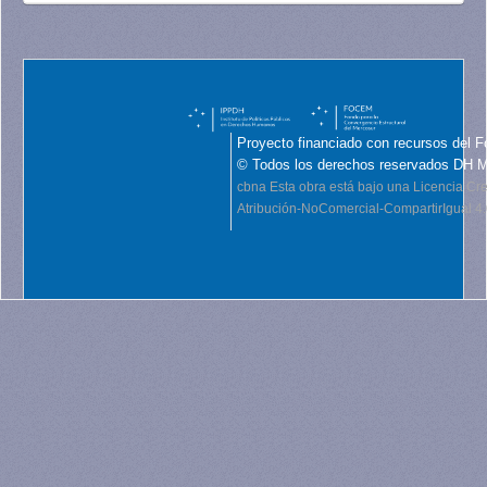
Proyecto financiado con recursos del F
© Todos los derechos reservados DH 
cbna
Esta obra está bajo una Licencia C
Atribución-NoComercial-CompartirIgual 4.0