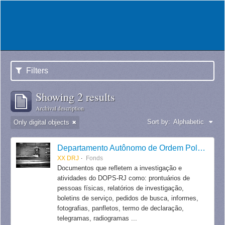
Filters
Showing 2 results
Archival description
Sort by:
Alphabetic
Only digital objects
Departamento Autônomo de Ordem Política e Social do Estado do Rio de Janeiro
XX DRJ
Fonds
Documentos que refletem a investigação e
atividades do DOPS-RJ como: prontuários de
pessoas físicas, relatórios de investigação,
boletins de serviço, pedidos de busca, informes,
fotografias, panfletos, termo de declaração,
telegramas, radiogramas ...