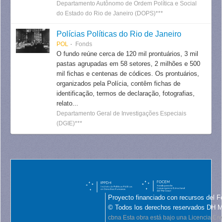
Departamento Autônomo de Ordem Política e Social
do Estado do Rio de Janeiro (DOPS)***
Polícias Políticas do Rio de Janeiro
POL
Fonds
O fundo reúne cerca de 120 mil prontuários, 3 mil
pastas agrupadas em 58 setores, 2 milhões e 500
mil fichas e centenas de códices. Os prontuários,
organizados pela Polícia, contêm fichas de
identificação, termos de declaração, fotografias,
relato...
Departamento Geral de Investigações Especiais
(DGIE)***
Proyecto financiado con recursos del F
© Todos los derechos reservados DH 
cbna
Esta obra está bajo una Licencia C