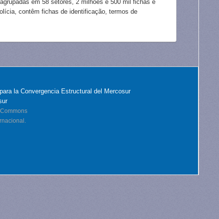
 agrupadas em 58 setores, 2 milhões e 500 mil fichas e
lícia, contêm fichas de identificação, termos de
para la Convergencia Estructural del Mercosur
sur
ve Commons
rnacional.