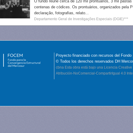
O fundo reúne cerca de 120 mil prontuários, 3 mil pastas
centenas de códices. Os prontuários, organizados pela Po
declaração, fotografias, relato...
Departamento Geral de Investigações Especiais (DGIE)***
Proyecto financiado con recursos del Fondo 
© Todos los derechos reservados DH Merco
cbna
Esta obra está bajo una Licencia Creati
Atribución-NoComercial-CompartirIgual 4.0 Inte