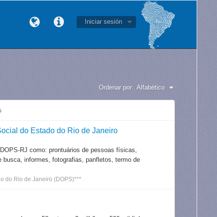
Iniciar sesión
Ordenar por:
Alfabético
s
ocial do Estado do Rio de Janeiro
 DOPS-RJ como: prontuários de pessoas físicas,
e busca, informes, fotografias, panfletos, termo de
o do Rio de Janeiro (DOPS)***