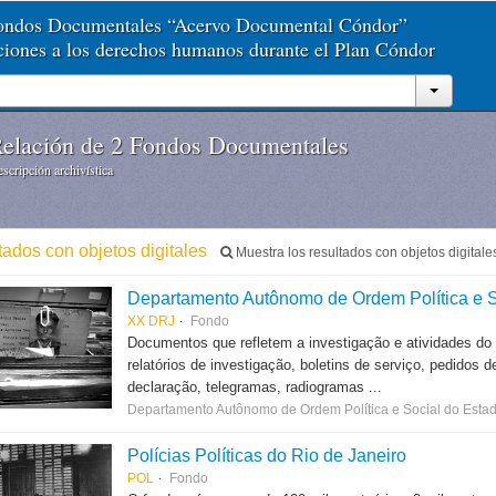
Fondos Documentales “Acervo Documental Cóndor”
aciones a los derechos humanos durante el Plan Cóndor
elación de 2 Fondos Documentales
scripción archivística
tados con objetos digitales
Muestra los resultados con objetos digitale
Departamento Autônomo de Ordem Política e S
XX DRJ
Fondo
Documentos que refletem a investigação e atividades do
relatórios de investigação, boletins de serviço, pedidos d
declaração, telegramas, radiogramas ...
Departamento Autônomo de Ordem Política e Social do Estad
Polícias Políticas do Rio de Janeiro
POL
Fondo