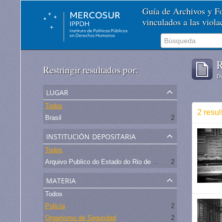
Guía de Archivos y 
vinculados a las viol
R
Restringir resultados por:
De
lugar
Todos
2 resul
Brasil
2
institución depositaria
Todos
Arquivo Publico do Estado do Rio de Janeiro -
2
materia
Todos
Policía
2
Organismo de Seguridad
2