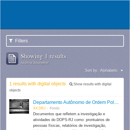
Filters
Showing 1 results
Archival description
Sort by:
Alphabetic
1 results with digital objects
Show results with digital
objects
Departamento Autônomo de Ordem Política e Social do Estado do Rio de Janeiro
XX DRJ
Fonds
Documentos que refletem a investigação e
atividades do DOPS-RJ como: prontuários de
pessoas físicas, relatórios de investigação,