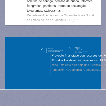
boletins de serviço, pedidos de busca, informes,
fotografias, panfletos, termo de declaração,
telegramas, radiogramas ...
Departamento Autônomo de Ordem Política e Social
do Estado do Rio de Janeiro (DOPS)***
Proyecto financiado con recursos del F
© Todos los derechos reservados DH 
cbna
Esta obra está bajo una Licencia C
Atribución-NoComercial-CompartirIgual 4.0