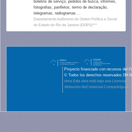
boletins de serviço, pedidos de busca, informes,
fotografias, panfletos, termo de declaração,
telegramas, radiogramas ...
Departamento Autônomo de Ordem Política e Social
do Estado do Rio de Janeiro (DOPS)***
Proyecto financiado con recursos del F
© Todos los derechos reservados DH 
cbna
Esta obra está bajo una Licencia C
Atribución-NoComercial-CompartirIgual 4.0