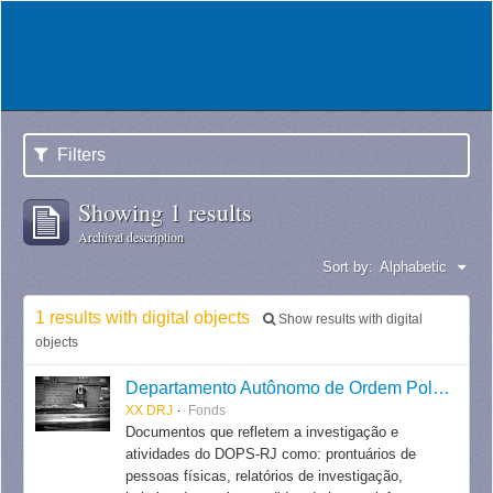
Filters
Showing 1 results
Archival description
Sort by:
Alphabetic
1 results with digital objects
Show results with digital
objects
Departamento Autônomo de Ordem Política e Social do Estado do Rio de Janeiro
XX DRJ
Fonds
Documentos que refletem a investigação e
atividades do DOPS-RJ como: prontuários de
pessoas físicas, relatórios de investigação,