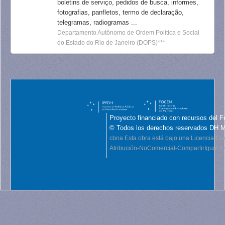
boletins de serviço, pedidos de busca, informes,
fotografias, panfletos, termo de declaração,
telegramas, radiogramas ...
Departamento Autônomo de Ordem Política e Social
do Estado do Rio de Janeiro (DOPS)***
Proyecto financiado con recursos del F
© Todos los derechos reservados DH 
cbna
Esta obra está bajo una Licencia C
Atribución-NoComercial-CompartirIgual 4.0