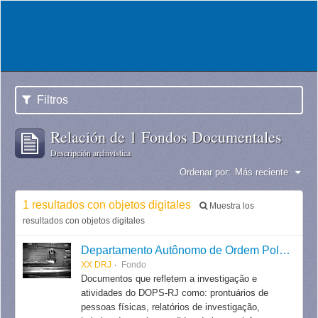
Filtros
Relación de 1 Fondos Documentales
Descripción archivística
Ordenar por:
Más reciente
1 resultados con objetos digitales
Muestra los
resultados con objetos digitales
Departamento Autônomo de Ordem Política e Social do Estado do Rio de Janeiro
XX DRJ
Fondo
Documentos que refletem a investigação e
atividades do DOPS-RJ como: prontuários de
pessoas físicas, relatórios de investigação,