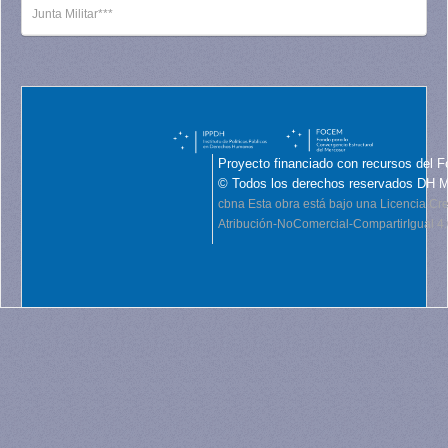
Junta Militar***
Proyecto financiado con recursos del F
© Todos los derechos reservados DH 
cbna
Esta obra está bajo una Licencia C
Atribución-NoComercial-CompartirIgual 4.0