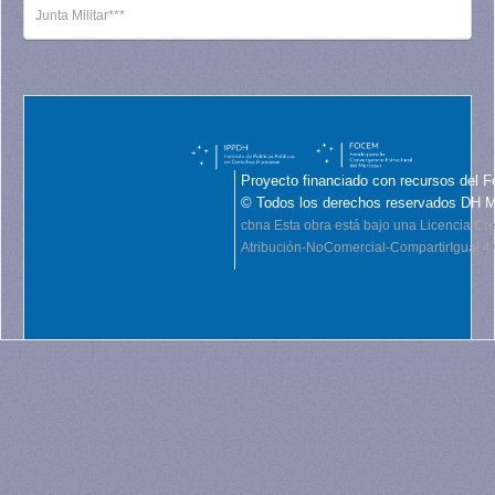
Junta Militar***
Proyecto financiado con recursos del F
© Todos los derechos reservados DH 
cbna
Esta obra está bajo una Licencia C
Atribución-NoComercial-CompartirIgual 4.0