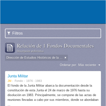
Filtros
Relación de 1 Fondos Documentales
Descripción archivística
Dirección de Estudios Históricos de la Fuerza Aérea
Ordenar por:
Más reciente
Junta Militar
JM
Fondo
1976 - 1983
El fondo de la Junta Militar abarca la documentación desde la
constitución de esta Junta el 24 de marzo de 1976 hasta su
disolución en 1983. Principalmente, se compone de las actas de
reuniones llevadas a cabo por sus miembros, donde se abordaban
...