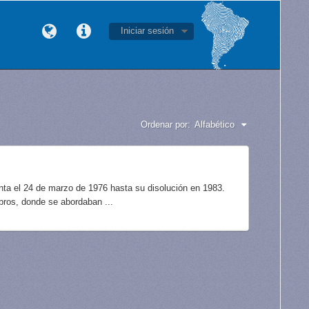
Iniciar sesión
Ordenar por:
Alfabético
unta el 24 de marzo de 1976 hasta su disolución en 1983.
bros, donde se abordaban ...