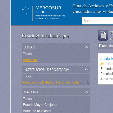
Guía de Archivos y 
vinculados a las viol
R
Restringir resultados por:
De
lugar
Todos
Junta M
Argentina
1
JM
Fo
institución depositaria
El fondo
Principa
Todos
Junta Mil
Dirección de Estudios Históricos de la Fuerza Aérea
1
materia
Todos
Estado Mayor Conjunto
1
Actas de reuniones
1