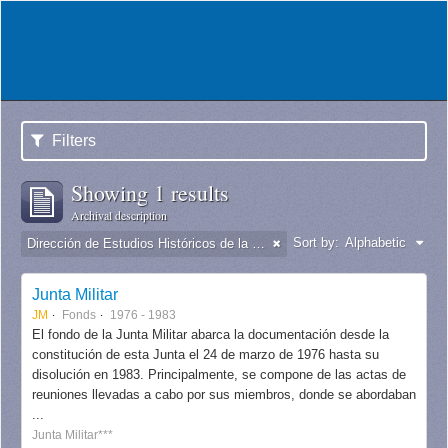
Filters
Showing 1 results
Archival description
Sort by:
Alphabetic
Dirección de Estudios Históricos de la Fuerza Aérea
Junta Militar
JM
Fonds
1976 - 1983
El fondo de la Junta Militar abarca la documentación desde la
constitución de esta Junta el 24 de marzo de 1976 hasta su
disolución en 1983. Principalmente, se compone de las actas de
reuniones llevadas a cabo por sus miembros, donde se abordaban
...
Junta Militar***