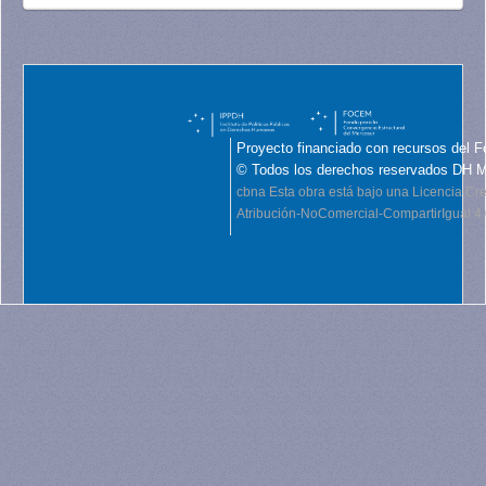
Proyecto financiado con recursos del F
© Todos los derechos reservados DH 
cbna
Esta obra está bajo una Licencia C
Atribución-NoComercial-CompartirIgual 4.0