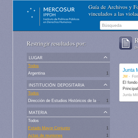
Guía de Archivos y 
vinculados a las viol
R
Restringir resultados por:
De
lugar
Todos
Junta M
Argentina
1
JM
Fo
institución depositaria
El fondo
Principa
Todos
Junta Mil
Dirección de Estudios Históricos de la Fuerza Aérea
1
materia
Todos
Estado Mayor Conjunto
1
Actas de reuniones
1