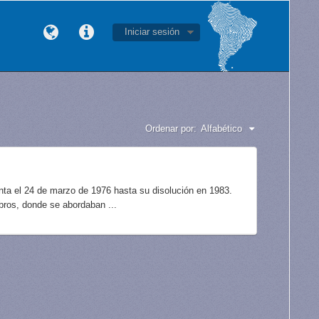
Iniciar sesión
Ordenar por:
Alfabético
unta el 24 de marzo de 1976 hasta su disolución en 1983.
bros, donde se abordaban ...