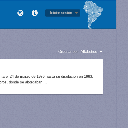
Iniciar sesión
Ordenar por:
Alfabético
unta el 24 de marzo de 1976 hasta su disolución en 1983.
bros, donde se abordaban ...