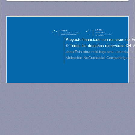
Proyecto financiado con recursos del F
© Todos los derechos reservados DH 
cbna
Esta obra está bajo una Licencia C
Atribución-NoComercial-CompartirIgual 4.0