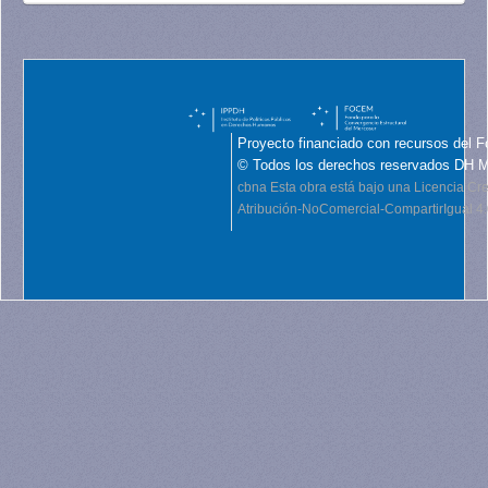
Proyecto financiado con recursos del F
© Todos los derechos reservados DH 
cbna
Esta obra está bajo una Licencia C
Atribución-NoComercial-CompartirIgual 4.0