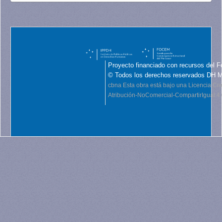
Proyecto financiado con recursos del F
© Todos los derechos reservados DH 
cbna
Esta obra está bajo una Licencia C
Atribución-NoComercial-CompartirIgual 4.0