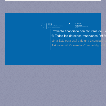
Proyecto financiado con recursos del F
© Todos los derechos reservados DH 
cbna
Esta obra está bajo una Licencia C
Atribución-NoComercial-CompartirIgual 4.0