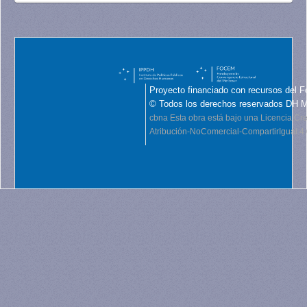
Proyecto financiado con recursos del F
© Todos los derechos reservados DH 
cbna
Esta obra está bajo una Licencia C
Atribución-NoComercial-CompartirIgual 4.0