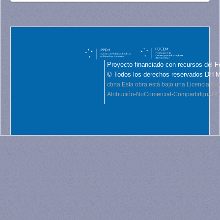
Proyecto financiado con recursos del F
© Todos los derechos reservados DH 
cbna
Esta obra está bajo una Licencia C
Atribución-NoComercial-CompartirIgual 4.0