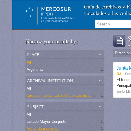
Guía de Archivos y 
vinculados a las viol
S
Narrow your results by:
Ar
place
All
Junta M
Argentina
1
JM
Fo
archival institution
El fondo
Principa
All
Junta Mil
Dirección de Estudios Históricos de la Fuerza Aérea
1
subject
All
Estado Mayor Conjunto
1
Actas de reuniones
1