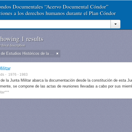
Fondos Documentales “Acervo Documental Cóndor”
aciones a los derechos humanos durante el Plan Cóndor
howing 1 results
chival description
Dirección de Estudios Históricos de la Fuerza Aérea
ilitar
nds
1976 - 1983
 de la Junta Militar abarca la documentación desde la constitución de esta J
lmente, se compone de las actas de reuniones llevadas a cabo por sus miem
itar***