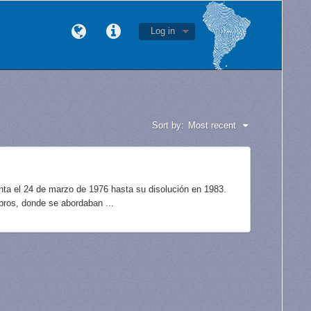
Log in
Sort by:
Most recent
unta el 24 de marzo de 1976 hasta su disolución en 1983.
bros, donde se abordaban ...