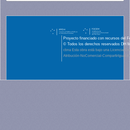
Proyecto financiado con recursos del F
© Todos los derechos reservados DH 
cbna
Esta obra está bajo una Licencia C
Atribución-NoComercial-CompartirIgual 4.0