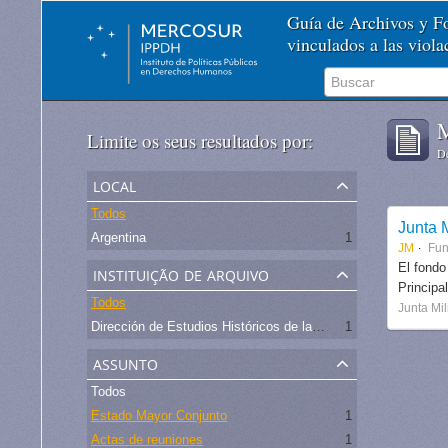
Guía de Archivos y 
vinculados a las viol
M
Limite os seus resultados por:
De
local
Todos
Junta M
Argentina
1
JM
Fu
instituição de arquivo
El fondo
Principa
Todos
Junta Mil
Dirección de Estudios Históricos de la Fuerza Aérea
1
assunto
Todos
Estado Mayor Conjunto
1
Actas de reuniones
1