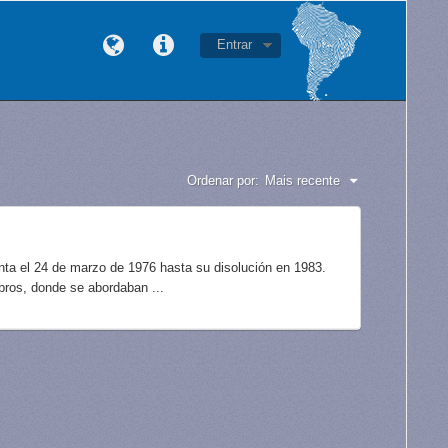
Entrar
Ordenar por:
Mais recente
unta el 24 de marzo de 1976 hasta su disolución en 1983.
bros, donde se abordaban ...