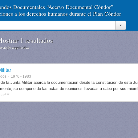
Fondos Documentales “Acervo Documental Cóndor”
aciones a los derechos humanos durante el Plan Cóndor
ostrar 1 resultados
scrição arquivística
ilitar
ndos
1976 - 1983
 de la Junta Militar abarca la documentación desde la constitución de esta J
lmente, se compone de las actas de reuniones llevadas a cabo por sus miem
itar***