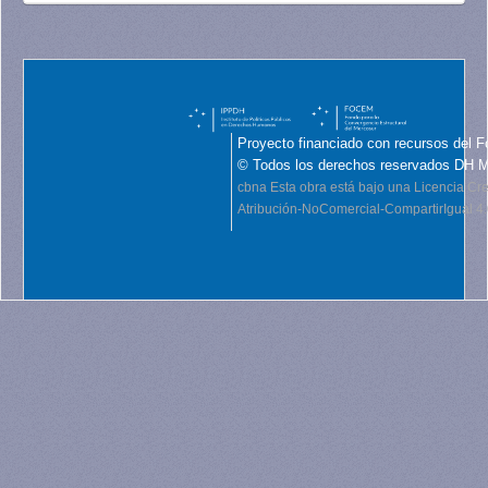
Proyecto financiado con recursos del F
© Todos los derechos reservados DH 
cbna
Esta obra está bajo una Licencia C
Atribución-NoComercial-CompartirIgual 4.0