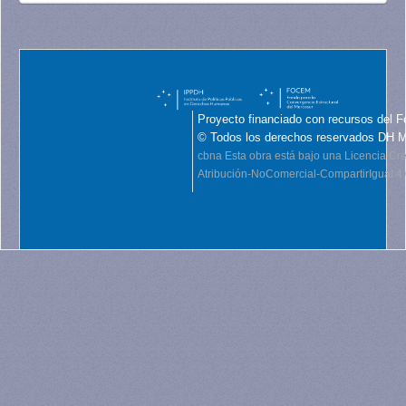
Proyecto financiado con recursos del F
© Todos los derechos reservados DH 
cbna
Esta obra está bajo una Licencia C
Atribución-NoComercial-CompartirIgual 4.0