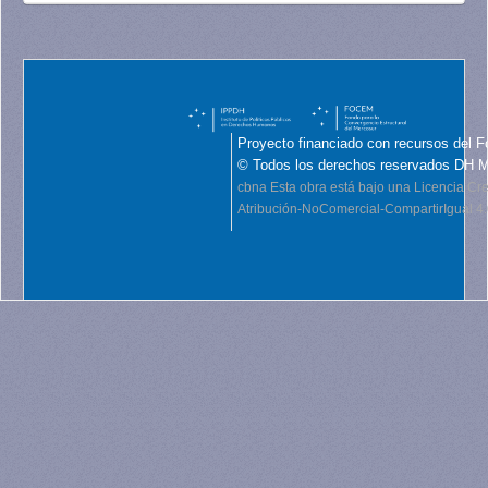
Proyecto financiado con recursos del F
© Todos los derechos reservados DH 
cbna
Esta obra está bajo una Licencia C
Atribución-NoComercial-CompartirIgual 4.0