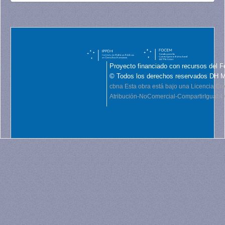
Proyecto financiado con recursos del F
© Todos los derechos reservados DH 
cbna
Esta obra está bajo una Licencia C
Atribución-NoComercial-CompartirIgual 4.0