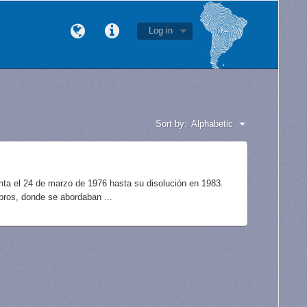
Log in
Sort by:
Alphabetic
unta el 24 de marzo de 1976 hasta su disolución en 1983.
bros, donde se abordaban ...