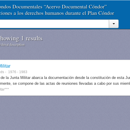
Fondos Documentales “Acervo Documental Cóndor”
aciones a los derechos humanos durante el Plan Cóndor
howing 1 results
chival description
ilitar
nds
1976 - 1983
 de la Junta Militar abarca la documentación desde la constitución de esta J
lmente, se compone de las actas de reuniones llevadas a cabo por sus miem
itar***