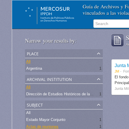
Guía de Archivos y 
vinculados a las viol
S
Narrow your results by:
Ar
place
All
Junta M
Argentina
1
JM
Fo
archival institution
El fondo
Principa
All
Junta Mil
Dirección de Estudios Históricos de la Fuerza Aérea
1
subject
All
Estado Mayor Conjunto
1
Actas de reuniones
1