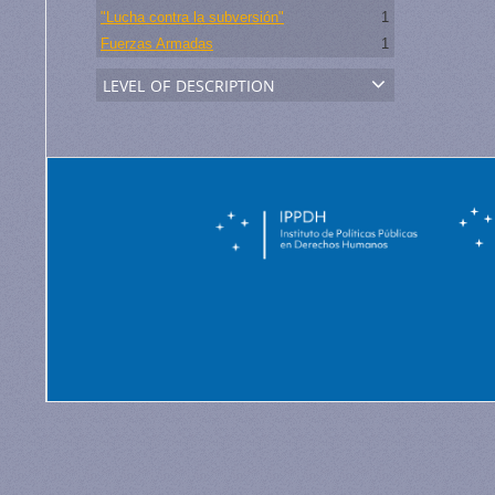
"Lucha contra la subversión"
1
Fuerzas Armadas
1
level of description