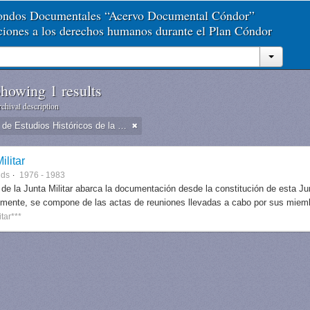
Fondos Documentales “Acervo Documental Cóndor”
aciones a los derechos humanos durante el Plan Cóndor
howing 1 results
chival description
Dirección de Estudios Históricos de la Fuerza Aérea
ilitar
nds
1976 - 1983
 de la Junta Militar abarca la documentación desde la constitución de esta J
lmente, se compone de las actas de reuniones llevadas a cabo por sus miem
itar***