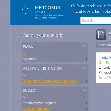
Guía de Archivos y 
vinculados a las viol
S
Narrow your results by:
Ar
place
All
Junta M
Argentina
1
JM
Fo
archival institution
El fondo
Principa
All
Junta Mil
Dirección de Estudios Históricos de la Fuerza Aérea
1
subject
All
Estado Mayor Conjunto
1
Actas de reuniones
1