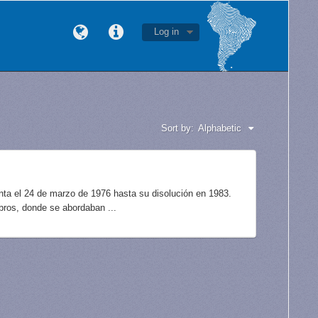
Log in
Sort by:
Alphabetic
unta el 24 de marzo de 1976 hasta su disolución en 1983.
bros, donde se abordaban ...