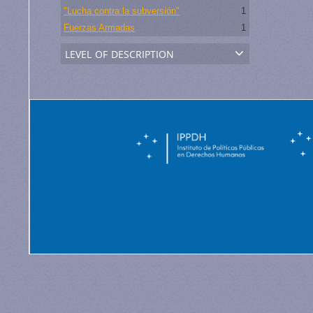
"Lucha contra la subversión"
1
Fuerzas Armadas
1
level of description