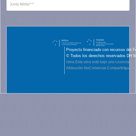
Junta Militar***
Proyecto financiado con recursos del F
© Todos los derechos reservados DH 
cbna
Esta obra está bajo una Licencia C
Atribución-NoComercial-CompartirIgual 4.0