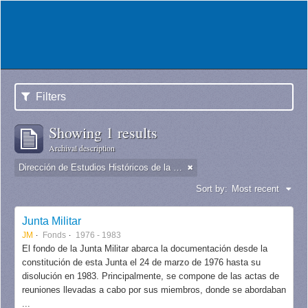
Filters
Showing 1 results
Archival description
Dirección de Estudios Históricos de la Fuerza Aérea
Sort by:
Most recent
Junta Militar
JM
Fonds
1976 - 1983
El fondo de la Junta Militar abarca la documentación desde la
constitución de esta Junta el 24 de marzo de 1976 hasta su
disolución en 1983. Principalmente, se compone de las actas de
reuniones llevadas a cabo por sus miembros, donde se abordaban
...