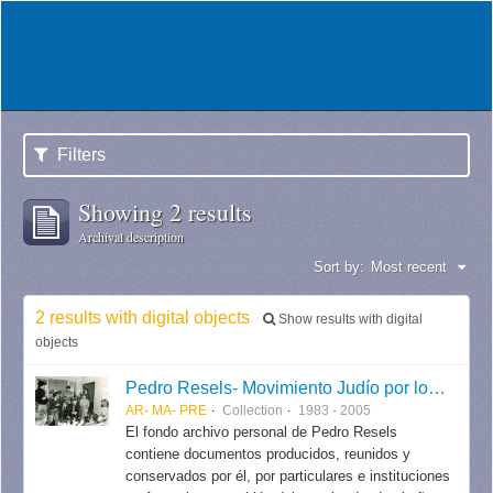
Filters
Showing 2 results
Archival description
Sort by:
Most recent
2 results with digital objects
Show results with digital
objects
Pedro Resels- Movimiento Judío por los Derechos Humanos
AR- MA- PRE
Collection
1983 - 2005
El fondo archivo personal de Pedro Resels
contiene documentos producidos, reunidos y
conservados por él, por particulares e instituciones