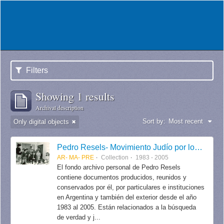
Filters
Showing 1 results
Archival description
Sort by:
Most recent
Only digital objects
Pedro Resels- Movimiento Judío por los Derechos Humanos
AR- MA- PRE
Collection
1983 - 2005
El fondo archivo personal de Pedro Resels
contiene documentos producidos, reunidos y
conservados por él, por particulares e instituciones
en Argentina y también del exterior desde el año
1983 al 2005. Están relacionados a la búsqueda
de verdad y j...