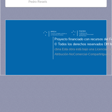
Pedro Resels
Proyecto financiado con recursos del F
© Todos los derechos reservados DH 
cbna
Esta obra está bajo una Licencia C
Atribución-NoComercial-CompartirIgual 4.0