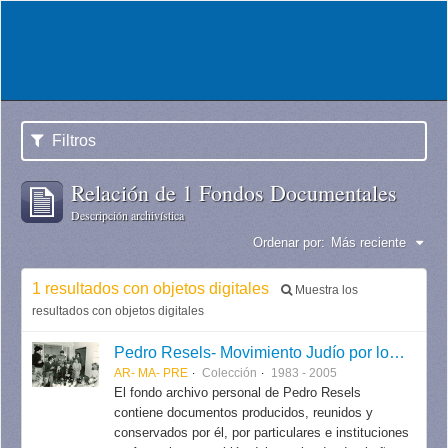
Filtros
Relación de 1 Fondos Documentales
Descripción archivística
Ordenar por:
Más reciente
1 resultados con objetos digitales
Muestra los
resultados con objetos digitales
Pedro Resels- Movimiento Judío por los Derechos Humanos
AR- MA- PRE
Colección
1983 - 2005
El fondo archivo personal de Pedro Resels
contiene documentos producidos, reunidos y
conservados por él, por particulares e instituciones